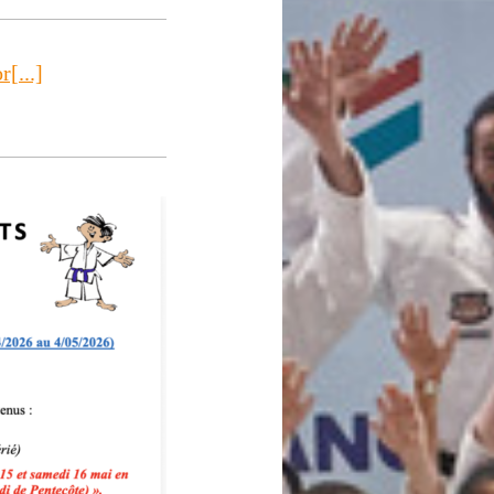
[...]