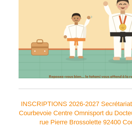
INSCRIPTIONS 2026-2027 Secrétariat
Courbevoie Centre Omnisport du Docteu
rue Pierre Brossolette 92400 Co