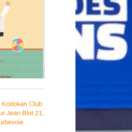
 Kodokan Club
r Jean Blot 21,
urbevoie